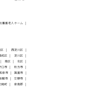
別養護老人ホーム
速区
西淀川区
西成区
淀川区
南区
北区
守口市
枚方市
和泉市
箕面市
條畷市
交野市
忠岡町
泉南郡