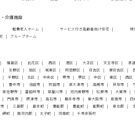
ム・介護施設
軽費老人ホーム
サービス付き高齢者向け住宅
特
住宅
グループホーム
福島区
此花区
西区
港区
大正区
天王寺区
浪
区
生野区
旭区
城東区
阿倍野区
住吉区
東住吉区
区
平野区
北区
中央区
堺市
堺区
中区
東区
西区
市
豊中市
池田市
吹田市
泉大津市
高槻市
貝塚市
泉佐野市
富田林市
寝屋川市
河内長野市
松原市
大東市
市
門真市
摂津市
高石市
藤井寺市
東大阪市
泉南市
四
南市
三島郡
島本町
豊能郡
豊能町
能勢町
泉北郡
岬町
南河内郡
太子町
河南町
千早赤阪村