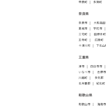
甲良町
多賀町
奈良県
奈良市
大和高
葛城市
宇陀市
三宅町
田原本
王寺町
広陵町
十津川村
下北山
三重県
津市
四日市市
いなべ市
志摩
川越町
多気郡
北牟婁郡
紀北
和歌山県
和歌山市
海南