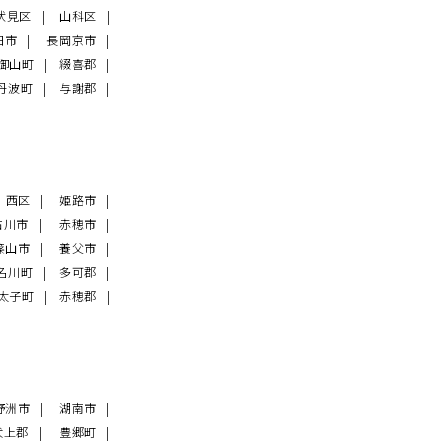
伏見区
山科区
日市
長岡京市
御山町
綴喜郡
丹波町
与謝郡
西区
姫路市
古川市
赤穂市
篠山市
養父市
名川町
多可郡
太子町
赤穂郡
野洲市
湖南市
犬上郡
豊郷町