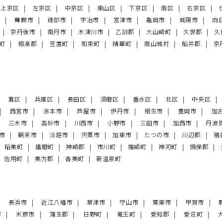
上京区
左京区
中京区
東山区
下京区
南区
右京区
市
舞鶴市
綾部市
宇治市
宮津市
亀岡市
城陽市
向
市
京丹後市
南丹市
木津川市
乙訓郡
大山崎町
久世郡
久
原町
相楽郡
笠置町
和束町
精華町
南山城村
船井郡
京
灘区
兵庫区
長田区
須磨区
垂水区
北区
中央区
西宮市
洲本市
芦屋市
伊丹市
相生市
豊岡市
加
三木市
高砂市
川西市
小野市
三田市
加西市
丹波
じ市
朝来市
淡路市
宍粟市
加東市
たつの市
川辺郡
猪
稲美町
播磨町
神崎郡
市川町
福崎町
神河町
揖保郡
佐用町
美方郡
香美町
新温泉町
長浜市
近江八幡市
草津市
守山市
栗東市
甲賀市
市
米原市
蒲生郡
日野町
竜王町
愛知郡
愛荘町