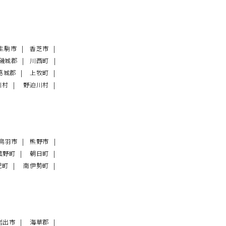
生駒市
香芝市
磯城郡
川西町
葛城郡
上牧町
川村
野迫川村
鳥羽市
熊野市
菰野町
朝日町
紀町
南伊勢町
岩出市
海草郡