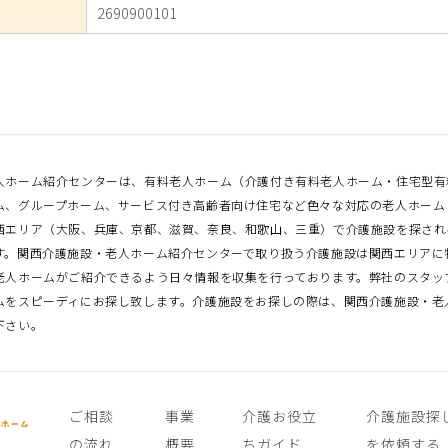
2690900101
人ホーム紹介センターは、有料老人ホーム（介護付き有料老人ホーム・住宅型有
ム、グループホーム、サービス付き高齢者向け住宅など色々な対応の老人ホーム
西エリア（大阪、兵庫、京都、滋賀、奈良、和歌山、三重）で介護施設を探され
す。関西介護施設・老人ホーム紹介センターで取り扱う介護施設は関西エリアに
老人ホームがご紹介できるよう日々情報を収集を行っております。弊社のスタッ
ムをスピーディにお探し致します。介護施設をお探しの際は、関西介護施設・老
下さい。
ご相談
事業
介護お役立
介護施設探
の流れ
概要
ちガイド
を依頼する