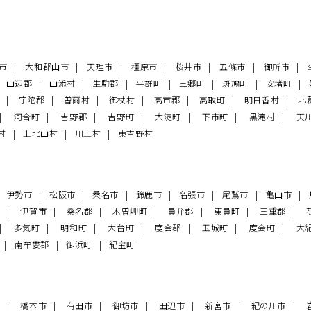
田市
大和郡山市
天理市
橿原市
桜井市
五條市
御所市
山辺郡
山添村
生駒郡
平群町
三郷町
斑鳩町
安堵町
町
宇陀郡
曽爾村
御杖村
高市郡
高取町
明日香村
北
河合町
吉野郡
吉野町
大淀町
下市町
黒滝村
天
村
上北山村
川上村
東吉野村
伊勢市
松阪市
桑名市
鈴鹿市
名張市
尾鷲市
亀山市
市
伊賀市
桑名郡
木曽岬町
員弁郡
東員町
三重郡
多気町
明和町
大台町
度会郡
玉城町
度会町
大
町
南牟婁郡
御浜町
紀宝町
市
橋本市
有田市
御坊市
田辺市
新宮市
紀の川市