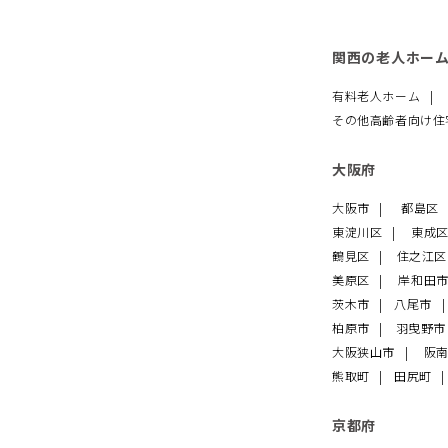
関西の老人ホー
有料老人ホーム
その他高齢者向け
大阪府
大阪市
都島区
東淀川区
東成
鶴見区
住之江
美原区
岸和田
茨木市
八尾市
柏原市
羽曳野
大阪狭山市
阪
熊取町
田尻町
京都府