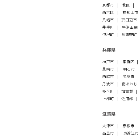
京都市
北区
西京区
福知山
八幡市
京田辺
井手町
宇治田
伊根町
与謝野町
兵庫県
神戸市
東灘区
尼崎市
明石市
西脇市
宝塚市
丹波市
南あわ
多可町
加古郡
上郡町
佐用郡
滋賀県
大津市
彦根市
高島市
東近江