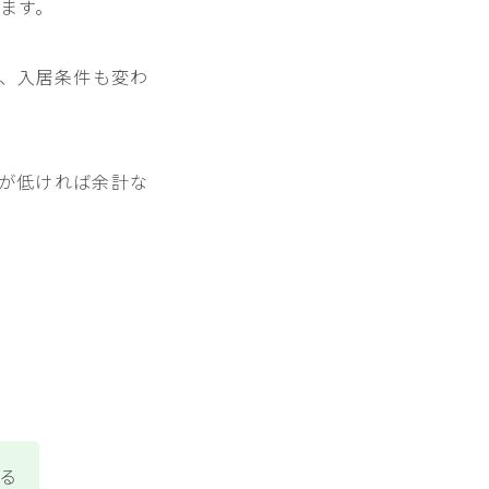
ます。
、入居条件も変わ
が低ければ余計な
る