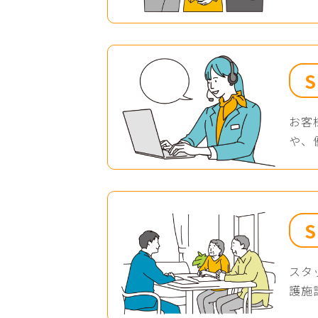
お客
や、
スタ
護施