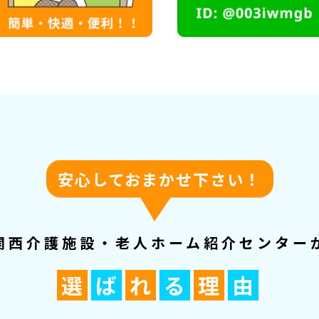
安心しておまかせ下さい！
関西介護施設・老人ホーム紹介センター
選
ば
れ
る
理
由